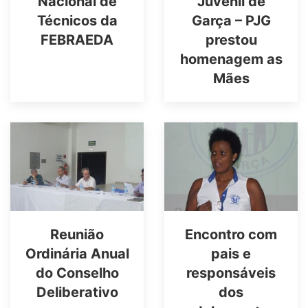
Nacional de
Juvenil de
Técnicos da
Garça – PJG
FEBRAEDA
prestou
homenagem as
Mães
Reunião
Encontro com
Ordinária Anual
pais e
do Conselho
responsáveis
Deliberativo
dos