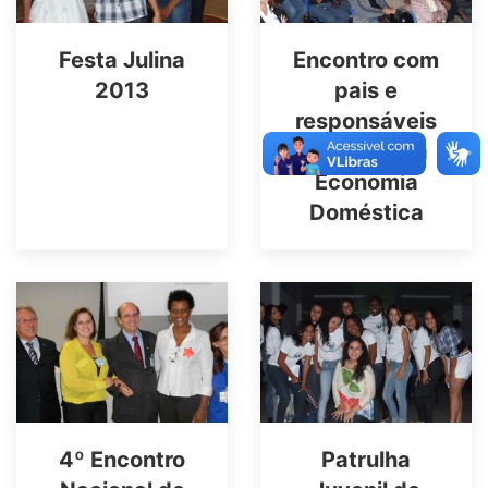
Festa Julina
Encontro com
2013
pais e
responsáveis
com o tema
Economia
Doméstica
4º Encontro
Patrulha