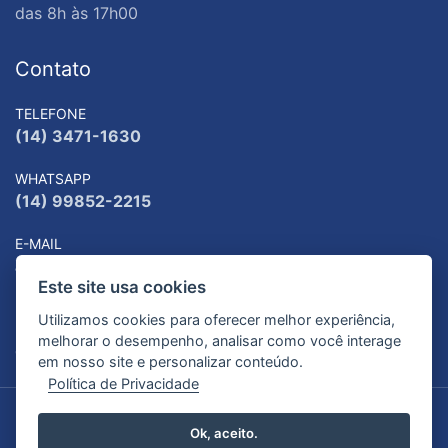
das 8h às 17h00
Contato
TELEFONE
(14) 3471-1630
WHATSAPP
(14) 99852-2215
E-MAIL
atendimento@patrulhajuvenilgarca.org.br
Este site usa cookies
ENDEREÇO
Utilizamos cookies para oferecer melhor experiência,
Rua Baden Powel, 451 - Bairro Williams, Garça, SP,
melhorar o desempenho, analisar como você interage
17402-066, Brasil
em nosso site e personalizar conteúdo.
Política de Privacidade
© 2026. Patrulha Juvenil de Garça. Todos os Direitos Reservados.
Ok, aceito.
Política de Privacidade e Cookies