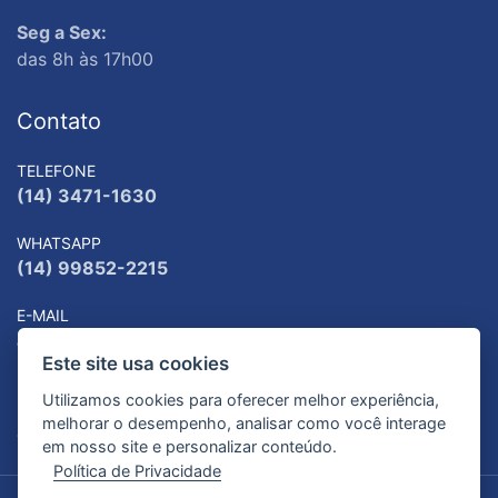
Seg a Sex:
das 8h às 17h00
Contato
TELEFONE
(14) 3471-1630
WHATSAPP
(14) 99852-2215
E-MAIL
atendimento@patrulhajuvenilgarca.org.br
Este site usa cookies
ENDEREÇO
Utilizamos cookies para oferecer melhor experiência,
Rua Baden Powel, 451 - Bairro Williams, Garça, SP,
melhorar o desempenho, analisar como você interage
17402-066, Brasil
em nosso site e personalizar conteúdo.
Política de Privacidade